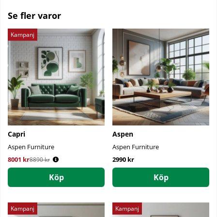
Se fler varor
Kampanj
Capri
Aspen
Aspen Furniture
Aspen Furniture
8001 kr
Ordinarie pris:
2990 kr
8890 kr
Köp
Köp
Kampanj
Kampanj