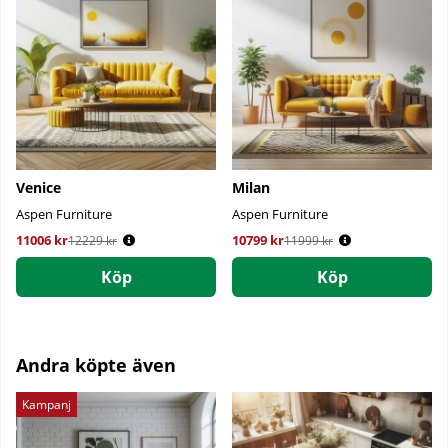
Venice
Milan
Aspen Furniture
Aspen Furniture
11006 kr
Ordinarie pris:
10799 kr
Ordinarie pris:
12229 kr
11999 kr
Köp
Köp
Andra köpte även
Kampanj