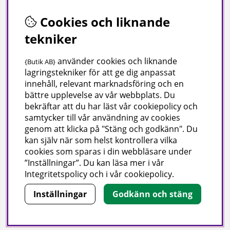
Sociala medier
Cookies och liknande
Facebook
tekniker
Instagram
använder cookies och liknande
{Butik AB}
Youtube
lagringstekniker för att ge dig anpassat
innehåll, relevant marknadsföring och en
TikTok
bättre upplevelse av vår webbplats. Du
bekräftar att du har läst vår cookiepolicy och
samtycker till vår användning av cookies
Polaris demobutik
genom att klicka på "Stäng och godkänn". Du
kan själv när som helst kontrollera vilka
Vi är dedikerade till att erbjuda dig de bästa produkterna
cookies som sparas i din webbläsare under
och en enastående shoppingupplevelse.
”Inställningar”. Du kan läsa mer i vår
Telefon:
0533-69 16 00
Integritetspolicy
och i vår
cookiepolicy
.
E-post:
sales@askas.se
Inställningar
Godkänn och stäng
Copyright © Askås.
Vi använder cookies - läs mer här.