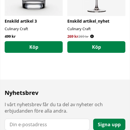
Enskild artikel 3
Enskild artikel_nyhet
Culinary Craft
Culinary Craft
499 kr
269 kr
Ordinarie pris:
269 kr
Köp
Köp
Nyhetsbrev
I vårt nyhetsbrev får du ta del av nyheter och
erbjudanden före alla andra.
E-post:
Signa upp