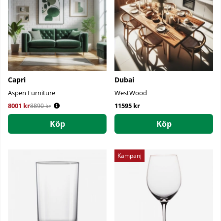
Capri
Dubai
Aspen Furniture
WestWood
8001 kr
Ordinarie pris:
11595 kr
8890 kr
Köp
Köp
Kampanj